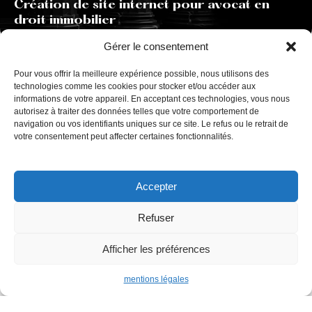
Création de site internet pour avocat en
droit immobilier
Gérer le consentement
Pour vous offrir la meilleure expérience possible, nous utilisons des
technologies comme les cookies pour stocker et/ou accéder aux
informations de votre appareil. En acceptant ces technologies, vous nous
autorisez à traiter des données telles que votre comportement de
navigation ou vos identifiants uniques sur ce site. Le refus ou le retrait de
Agence de communication pour les avocats et les
votre consentement peut affecter certaines fonctionnalités.
notaires.
99 AVENUE ACHILLE PERETTI 92200 NEUILLY-SUR-
SEINE
Accepter
Refuser
Plan du site
Accueil
Afficher les préférences
Nos réalisations
mentions légales
Nos prestations
Avocat