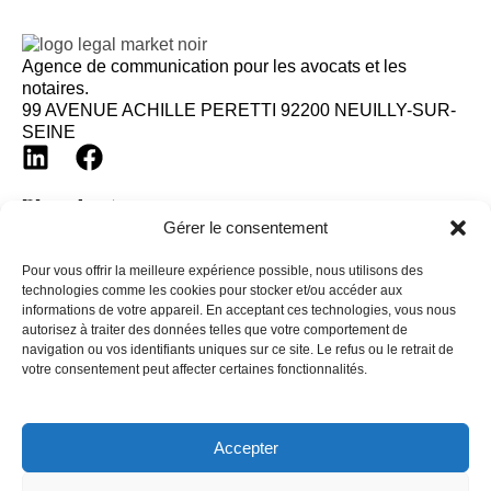
Agence de communication pour les avocats et les
notaires.
99 AVENUE ACHILLE PERETTI 92200 NEUILLY-SUR-
SEINE
Plan du site
Gérer le consentement
Accueil
Nos réalisations
Pour vous offrir la meilleure expérience possible, nous utilisons des
technologies comme les cookies pour stocker et/ou accéder aux
Nos prestations
informations de votre appareil. En acceptant ces technologies, vous nous
autorisez à traiter des données telles que votre comportement de
Avocat
navigation ou vos identifiants uniques sur ce site. Le refus ou le retrait de
Notaire
votre consentement peut affecter certaines fonctionnalités.
Autre
Fiches pratiques
Accepter
Blog