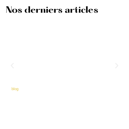
Nos derniers articles
blog
À quelle fréquence publier sur le blog
de son cabinet juridique pour que ça
serve vraiment en SEO ?