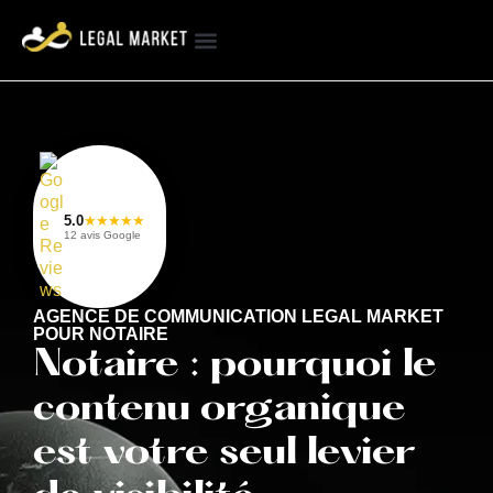
Nos réalisations
Nos prestations
Fiches pratiques
5.0
★★★★★
12 avis Google
AGENCE DE COMMUNICATION LEGAL MARKET
POUR NOTAIRE
Notaire : pourquoi le
contenu organique
est votre seul levier