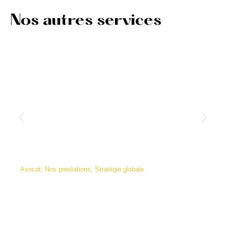
Nos autres services
Avocat
,
Nos prestations
,
Stratégie globale
Comment développer la clientèle de
votre cabinet d’avocats