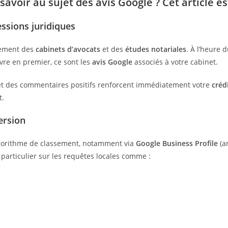
avoir au sujet des avis Google ? Cet article es
essions juridiques
pement des
cabinets d’avocats
et des
études notariales
. À l’heure 
vre en premier, ce sont les
avis Google
associés à votre cabinet.
e et des commentaires positifs renforcent immédiatement votre
crédi
t.
ersion
gorithme de classement, notamment via
Google Business Profile
(a
 particulier sur les requêtes locales comme :